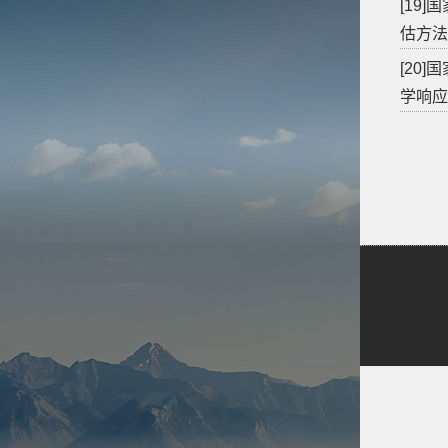
[19
估方法研
[20
学响应