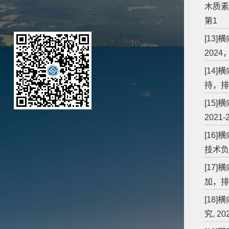
木质素
第1
[13
202
[14
持，排
[15
2021
[16
技术负
[17]
加，排
[18
究, 20