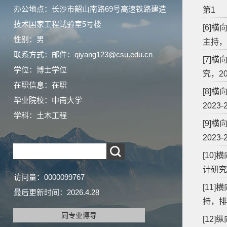
办公地点：长沙市韶山南路69号高速铁路建造
第1
技术国家工程试验室5号楼
[6]
性别：男
主持，
联系方式：邮件：qiyang123@csu.edu.cn
[7]
学位：博士学位
究，2
在职信息：在职
[8]
毕业院校：中南大学
2023
学科：土木工程
[9]
202
[10
计研究
访问量：
0000099767
[11
最后更新时间：
2026
.
4
.
28
持，排
同专业博导
[12