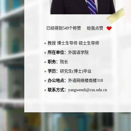
已经得到
549
个称赞 给我点赞
教授 博士生导师 硕士生导师
所在单位：
外国语学院
职务：
院长
学历：
研究生(博士)毕业
办公地点：
外语网络楼南楼318
联系方式：
yangwendi@csu.edu.cn
学位：
文学博士学位
在职信息：
在职
主要任职：
中国英汉语比较研究会副会长兼
秘书长