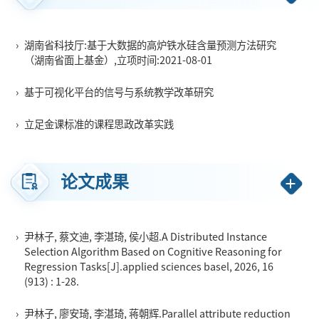
2）机器学习，如深度学习，随机森林，聚类算法等，尤其是基于
大数据的机器学习算法研究；
›
湖南省科技厅:基于大数据的高炉铁水硅含量预测方法研究
3）应用研究：大数据挖掘算法在高炉冶炼行业的应用；基于人工
（湖南省面上基金）,立项时间:2021-08-01
智能的高炉多元铁水质量预测；基于机器学习的麻类纤维识别；
EDA中门级电路图划分等
›
基于可视化平台的信号与系统教学改革研究
›
立足金课标准的课程思政改革实践
欢迎报考我的研究生：
要求有一定的编程基础；熟悉python，最好熟悉大数据开发环境以
及Spark平台。
论文成果
本人主讲信号与系统、通信原理与现代交换技术课程。
课堂专题的成绩公布在开放式精品课程栏目！
›
尹林子, 蔡文迪, 李湛琦, 侯小超.A Distributed Instance
考试通知在news栏目
Selection Algorithm Based on Cognitive Reasoning for
信号与系统、通信原理的实验教材放在相关下载栏目，请大家在
Regression Tasks[J].applied sciences basel, 2026, 16
(913) : 1-28.
实验之前下载，并做好准备。
›
尹林子, 廖安琦, 李湛琦, 蒋朝辉.Parallel attribute reduction