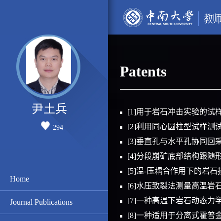
Patents
尹土兵
[1]用于岩石冲击实验的试
[2]利用同心圆柱型试样
294
[3]垂直孔与水平孔协同回
[4]分段崩矿底部结构跟
[5]温-压耦合作用下的岩
Home
[6]水压致裂法测量高温
[7]一种高温下岩石动态
Journal Publications
[8]一种适用于分离式霍