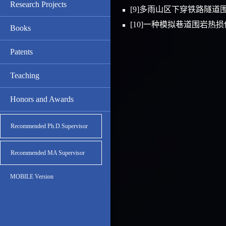
Research Projects
[9]多雨山区下穿铁路隧
[10]一种模拟巷道围岩热
Books
Patents
Teaching
Honors and Awards
Recommended Ph.D.Supervisor
Recommended MA Supervisor
MOBILE Version