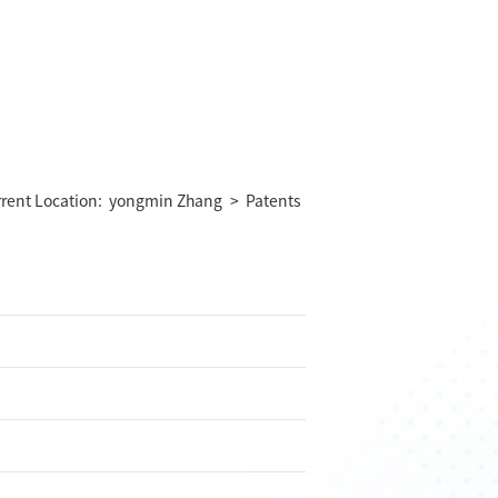
rent Location:
yongmin Zhang
>
Patents