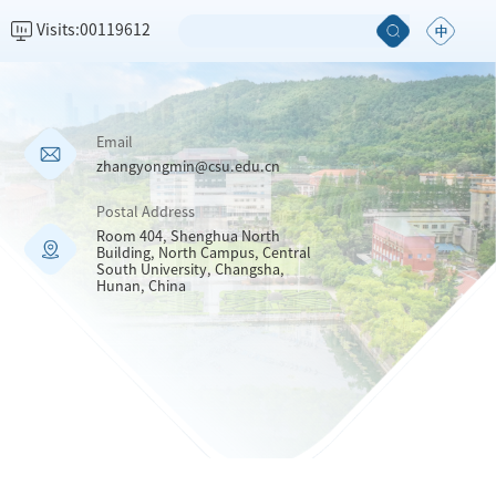
Visits:
00119612
Email
zhangyongmin@csu.edu.cn
Postal Address
Room 404, Shenghua North
Building, North Campus, Central
South University, Changsha,
Hunan, China