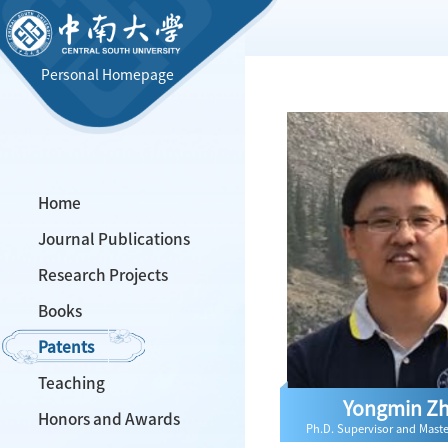
Personal Homepage
Home
Journal Publications
Research Projects
Books
Patents
Teaching
Yongmin Z
Honors and Awards
Ph.D. Supervisor and Maste