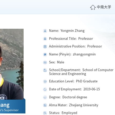
中南大学
Name: Yongmin Zhang
Professional Title: Professor
Administrative Position: Professor
Name (Pinyin): zhangyongmin
Sex: Male
School/Department: School of Computer
Science and Engineering
Education Level: PhD Graduate
Date of Employment: 2019-06-15
Degree: Doctoral degree
hang
Alma Mater: Zhejiang University
r's Supervisor
Status: Employed