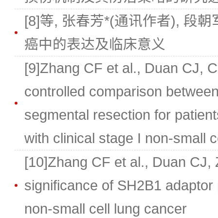
[8]等, 张春芳*(通讯作者), 段
癌中的表达及临床意义
[9]Zhang CF et al., Duan CJ, C
controlled comparison betwee
segmental resection for patien
with clinical stage I non-small 
[10]Zhang CF et al., Duan CJ, 
significance of SH2B1 adaptor 
non-small cell lung cancer