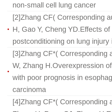
non-small cell lung cancer
[2]Zhang CF( Corresponding a
H, Gao Y, Cheng YD.Effects of
postconditioning on lung injury
[3]Zhang CF*( Corresponding 
W, Zhang H.Overexpression of
with poor prognosis in esopha
carcinoma
[4]Zhang CF*( Corresponding a