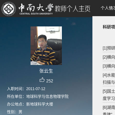
个人情
科研项
[1]预研
[2]
[3]
张云生
[4]
252
扫描与
入职时间：2011-07-12
[5]
所在单位：地球科学与信息物理学院
度学习
办公地点：新地球科学大楼
[6]
性别：男
重建”