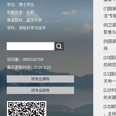
学位：博士学位
[7]
在职信息：在职
法”专
毕业院校：武汉大学
[8]
学科：测绘科学与技术
影像与
[9]
持
[10
访问量：
0000192704
的规范
最后更新时间：
2026
.
3
.
10
[11
同专业博导
天地一
[12
同专业硕导
的关键
[13
，主持