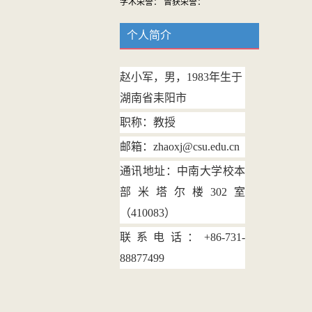
学术荣誉： 曾获荣誉：
个人简介
赵小军，男，
1983
年生于
湖南省耒阳市
职称：教授
邮箱：
zhaoxj@csu.edu.cn
通讯地址：中南大学校本
部米塔尔楼
302
室
（
410083
）
联系电话：
+86-731-
88877499