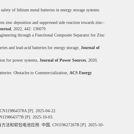
safety of lithium metal batteries in energy storage systems.
orm zinc deposition and suppressed side reaction towards zinc–
ournal
, 2022,
442
:
136079.
gineering through a Functional Composite Separator for Zinc
eries and lead-acid batteries for energy storage,
Journal of
ation for power systems,
Journal of Power Sources
,
2020
,
atteries: Obstacles to Commercialization,
ACS Energy
 CN119864378A [P]. 2025-04-22.
377B [P]. 2025-10-03.
备方法和软包电池应用
:
中国
, CN119627267B [P]. 2025-10-