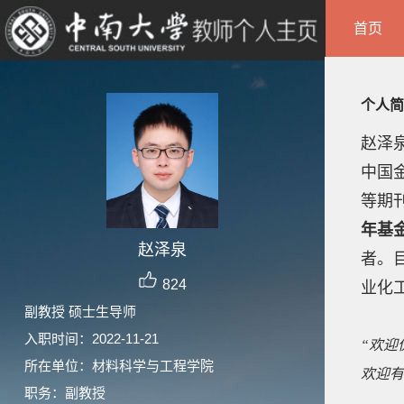
首页
个人简
赵泽
中国
等期
年基
赵泽泉
者。
824
业化
副教授 硕士生导师
入职时间：2022-11-21
“欢迎
所在单位：材料科学与工程学院
欢迎有
职务：副教授