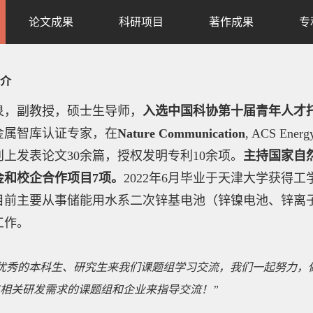
论文成果
科研项目
著作成果
专
介
泉，副教授，硕士生导师，
入选中国科协第十届青年人才
金属智库认证专家，在
Nature Communication
, ACS Energ
刊上发表论文30余篇，授权发明专利10余项。
主持国家自
金和
校企合作项目7
项。
2022
年
6
月毕业于天津大学获得工
目前主要从事储能用水系二次锌基电池（锌镍电池、锌离
工作。
优秀的本科生、研究生来我们课题组学习交流，我们一起努力，
相关研发需求的课题组和企业来指导交流！”