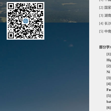
[2]
国
[3]
湖
[4]
长
[5]
中
部分学
[1
Hi
[2
Ni
[3
[4
Fu
[5
bat
[6