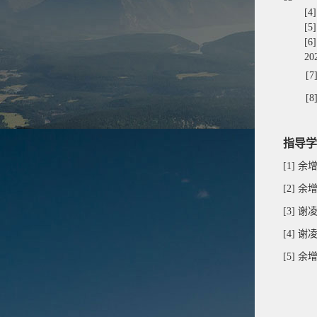
[4
[5
[6
20
[7
[8
指导学
[1]
余
[2]
余
[3]
谢
[4]
谢
[5]
余