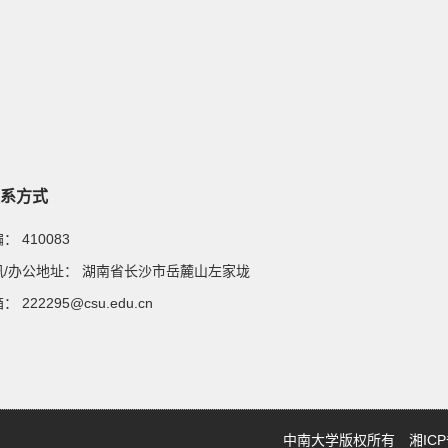
系方式
邮编：
410083
通讯/办公地址：
湖南省长沙市岳麓山左家垅
邮箱：
222295@csu.edu.cn
中南大学版权所有 湘ICP备0