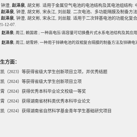
]
钟澄
,
赵泽泉
,
胡文彬
.
适用于金属空气电池的电池结构及其电池组结构
:
]
赵泽泉
,
钟澄
,
胡文彬
,
宋永江
,
刘丝靓
.
二次电池、多功能隔膜及制备方
]
赵泽泉
,
钟澄
,
胡文彬
,
宋永江
,
刘丝靓
.
适用于二次锌基电池的功能化复
21-12-07.
]
赵泽泉
; 周江; 赖国君 ; 一种高电压/高容量可切换叠片式水系电池结构及其应用,2023-11
]
赵泽泉
; 周江; 胡雪婷; 一种用于锌碘电池的双相复合隔膜的制备方法及锌碘电池的组装方法, 
生方面：
增凯（
2023
）等获得省级大学生创新项目立项，并优秀结题
增凯（
2024
）等获得省级大学生创新项目立项
凌霄
（
2024
）获得优秀本科毕业论文校级一等奖
凌霄
（
2024
）获得湖南省材料类优秀本科毕业论文
增凯（
2024
）获得湖南省自然科学基金青年学生基础研究项目