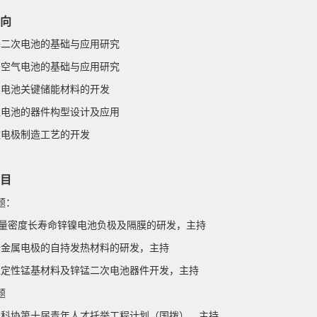
向
基二次电池的基础与应用研究
属空气电池的基础
与应用研究
系电池关键储能材料的开发
型电池的器件构型设计及应用
效电极制造工艺的开发
目
题：
量密度长寿命锌镍电池负极及隔膜的研发，主持
于金属电极的自持发热材料的研发
，主持
稳定性锰基材料及锌锰二次电池器件开发
，主持
题
国科协第十届青年人才托举工程计划（国拨），主持