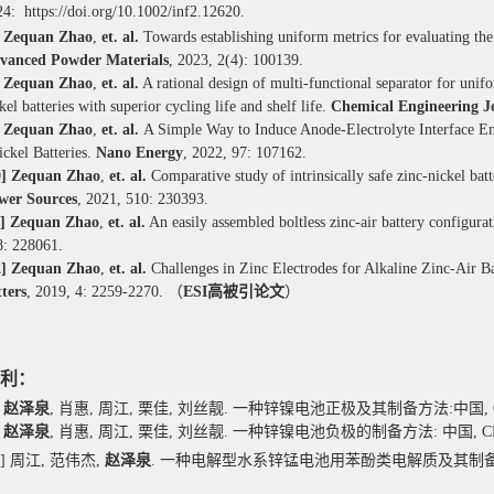
4: https://doi.org/10.1002/inf2.12620.
]
Zequan Zhao
,
et. al.
Towards establishing uniform metrics for evaluating the 
vanced Powder Materials
, 2023, 2(4): 100139.
]
Zequan Zhao
,
et. al.
A rational design of multi-functional separator for unif
kel batteries with superior cycling life and shelf life.
Chemical Engineering J
]
Zequan Zhao
,
et. al.
A Simple Way to Induce Anode-Electrolyte Interface En
ckel Batteries.
Nano Energy
,
2022
,
97
:
107162.
0]
Zequan Zhao
,
et. al.
Comparative study of intrinsically safe zinc-nickel batt
wer Sources
, 2021,
510
:
230393.
1]
Zequan Zhao
,
et. al.
An easily assembled boltless zinc-air battery configur
8
:
228061.
2]
Zequan Zhao
,
et. al.
Challenges in Zinc Electrodes for Alkaline Zinc-Air B
ters
,
2019
, 4:
2259-2270.
（
ESI
高被引论文
）
利：
]
赵泽泉
, 肖惠, 周江, 栗佳, 刘丝靓. 一种锌镍电池正极及其制备方法:中国
,
赵泽泉
, 肖惠, 周江, 栗佳, 刘丝靓. 一种锌镍电池负极的制备方法: 中国, CN119864
]
周江, 范伟杰,
赵泽泉
.
一种电解型水系锌锰电池用苯酚类电解质及其制