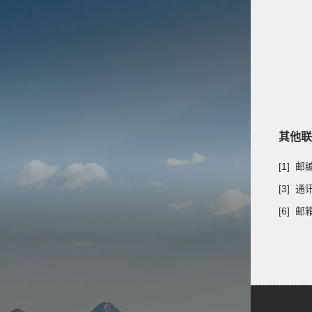
其他联
[1] 
[3] 
[6] 