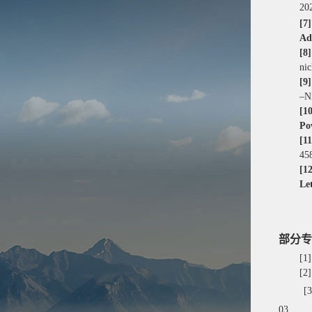
202
[7
Ad
[8
nic
[9
–Ni
[1
Po
[1
45
[1
Let
部分专
[1
[2]
[3
03