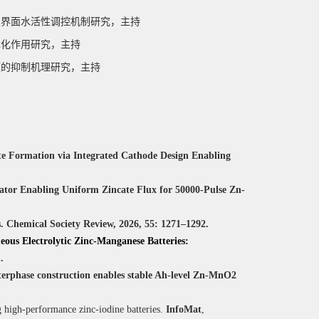
极界面水活性调控机制研究，主持
优化作用研究，主持
题的抑制机理研究，主持
te Formation via Integrated Cathode Design Enabling
tor Enabling Uniform Zincate Flux for 50000-Pulse Zn-
s. Chemical Society Review,
2026, 55: 1271–1292.
ous Electrolytic Zinc-Manganese Batteries:
.
nterphase construction enables stable Ah-level Zn-MnO2
ng high-performance zinc-iodine batteries.
InfoMat
,