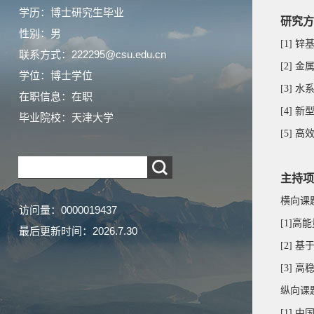
学历：博士研究生毕业
研究方
性别：男
[1]
锌
联系方式：222295@csu.edu.cn
[2]
金
学位：博士学位
[3]
水
在职信息：在职
[4]
新
毕业院校：天津大学
[5]
高
主持项
横向课
访问量：
0000019437
[1]
高能
最后更新时间：
2026
.
7
.
30
[2]
基
[3]
高
纵向课
[1]
中