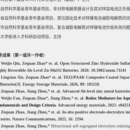
家
自然科学基金青年基金项目，非对称电解质膜设计及其对锌锰电池正负
南省自然科学基金青年基金项目，原位固化技术对锌镍电池凝胶电解质的
沙市自然科学基金青年基金项目，复合凝胶电解质对锌镍电池负极失效问
南大学新进人才科研启动项目，主持
术成果（第一或共一作者）
] Weijie Qiu,
Zequan Zhao*
et. al. Open-Structured Zinc Hydroxide Sulfa
ghly Reversible Ah-Level Zn-MnO2 Batteries. 2026: 10.1002/aenm.71141
] Lingxiao Xie,
Zequan Zhao* et. al. TiO2/PAAK Composite-Coated Separa
 Batteries[J]. Energy Storage Materials, 2026, 89: 105210.
] Zequan Zhao, Jiang Zhou,* et. al.
Advanced Ah-level zinc metal batterie
] Weijie Fan,
Zequan Zhao
*
, Jiang Zhou,*
et. al.
Redox Mediators for Aque
ndamentals and Design Criteria
. Advanced energy materials, 2025: e04251
]
Zequan Zhao, Jiang Zhou,* et. al.
In
-situ positive ele
ctrode-electrolyte i
teries.
Nature Communications, 2025, 16: 2194.
]
Zequan Zhao, Jiang Zhou,*
Bifunctional self-segregated electrolyte realizi