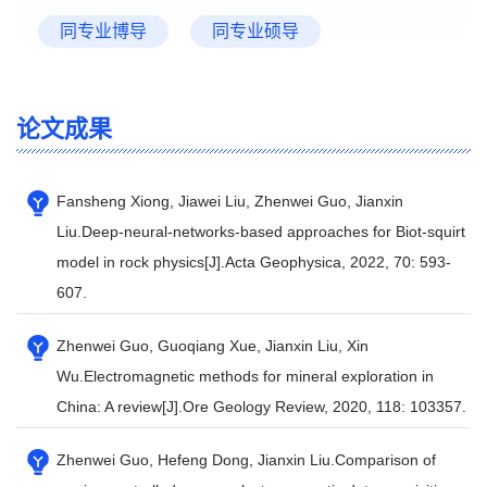
同专业博导
同专业硕导
论文成果
Fansheng Xiong, Jiawei Liu, Zhenwei Guo, Jianxin
Liu.Deep-neural-networks-based approaches for Biot-squirt
model in rock physics[J].Acta Geophysica, 2022, 70: 593-
607.
Zhenwei Guo, Guoqiang Xue, Jianxin Liu, Xin
Wu.Electromagnetic methods for mineral exploration in
China: A review[J].Ore Geology Review, 2020, 118: 103357.
Zhenwei Guo, Hefeng Dong, Jianxin Liu.Comparison of