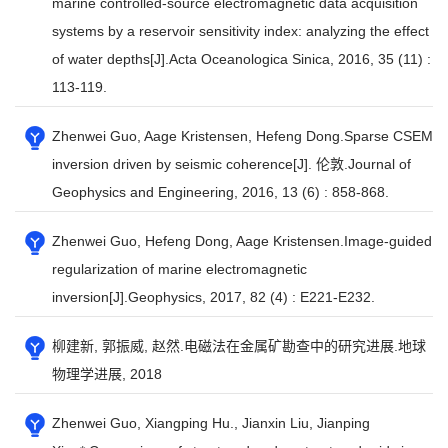
marine controlled-source electromagnetic data acquisition
systems by a reservoir sensitivity index: analyzing the effect
of water depths[J].Acta Oceanologica Sinica, 2016, 35 (11) :
113-119.
Zhenwei Guo, Aage Kristensen, Hefeng Dong.Sparse CSEM
inversion driven by seismic coherence[J]. 伦敦.Journal of
Geophysics and Engineering, 2016, 13 (6) : 858-868.
Zhenwei Guo, Hefeng Dong, Aage Kristensen.Image-guided
regularization of marine electromagnetic
inversion[J].Geophysics, 2017, 82 (4) : E221-E232.
柳建新, 郭振威, 赵然.电磁法在金属矿勘查中的研究进展.地球
物理学进展, 2018
Zhenwei Guo, Xiangping Hu., Jianxin Liu, Jianping