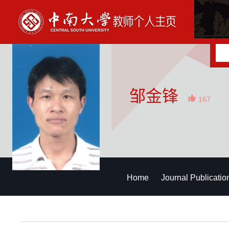
邹金锋
167
Home
Journal Publicatio