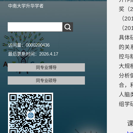
中南大学升华学者
奖（2
（20
（2
具体
访问量：
0000200436
的关
最后更新时间：
2026
.
4
.
17
控与
大规
同专业博导
分析
同专业硕导
合，
人脑
组学