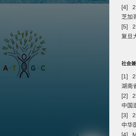
[4] 
芝加
[5] 2
复旦大学
社会兼
[1]
湖南
[2]
中国
[3]
中华
[4] 