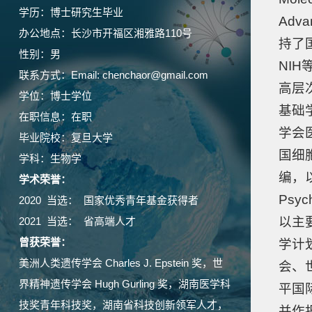
学历：博士研究生毕业
Adv
办公地点：长沙市开福区湘雅路110号
持了
性别：男
NI
联系方式：Email: chenchaor@gmail.com
高层
学位：博士学位
基础
在职信息：在职
学会
毕业院校：复旦大学
国细
学科：生物学
编，以及
学术荣誉：
Psyc
2020 当选： 国家优秀青年基金获得者
以主要
2021 当选： 省高端人才
曾获荣誉：
学计
美洲人类遗传学会 Charles J. Epstein 奖，世
会、
界精神遗传学会 Hugh Gurling 奖，湖南医学科
平国
技奖青年科技奖，湖南省科技创新领军人才，
并作报