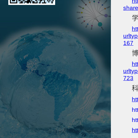
ht
shar
ht
urlt
167
ht
urlt
723
ht
ht
ht
ht