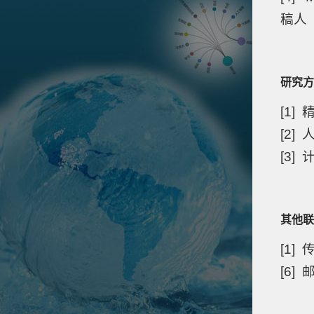
稿人
研究方
[1
[2
[3]
其他联
[1]
[6]