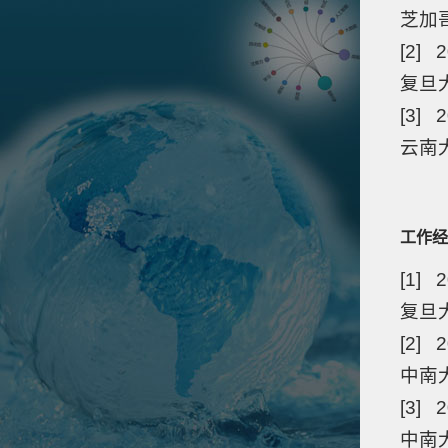
芝加
[2] 2
复旦
[3] 2
云南
工作经
[1] 
复旦
[2] 
中南
[3] 2
中南大