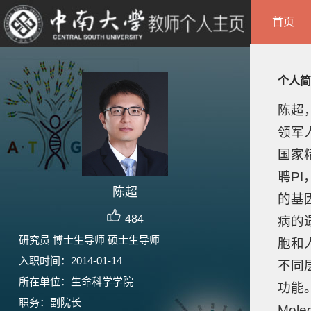
首页
个人简
陈超
领军
国家
聘P
陈超
的基
484
病的
研究员 博士生导师 硕士生导师
胞和
入职时间：2014-01-14
不同
所在单位：生命科学学院
功能。在
职务：副院长
Mole