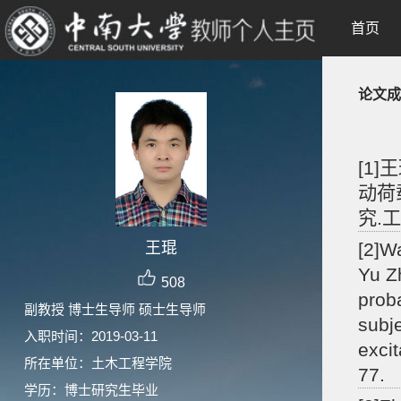
首页
论文成
[1
动荷
究.工
王琨
[2]W
Yu Z
508
proba
副教授 博士生导师 硕士生导师
subje
入职时间：2019-03-11
excit
所在单位：土木工程学院
77.
学历：博士研究生毕业