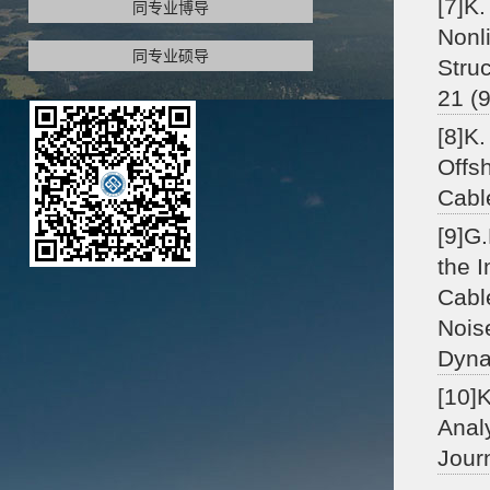
[7]K.
同专业博导
Nonl
同专业硕导
Stru
21 (
[8]K.
Offs
Cabl
[9]G.
the 
Cabl
Noise
Dyna
[10]
Analy
Jour