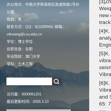
[3]Z
办公地点：中南大学铁道校区高速铁路1号办
Weiqi
公楼
new 
性别：男
trac
联系方式：QQ：821009942; 邮箱：
[4]K
vtkwang@csu.edu.cn
anal
学位：博士学位
Engi
在职信息：在职
[5]K.
毕业院校：澳门大学
vibra
学科：土木工程
seis
Vibra
[6]K
Vibr
访问量：
0000061201
and 
最后更新时间：
2026
.
3
.
10
65: 