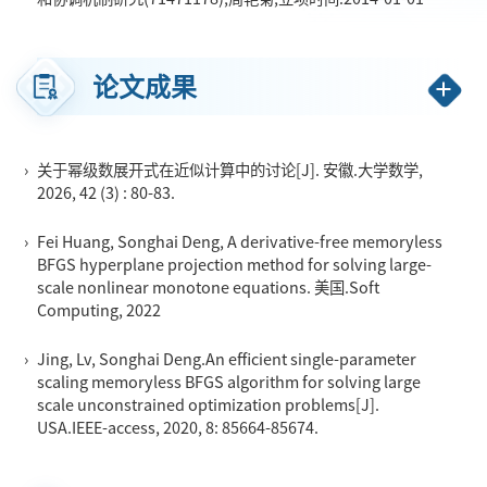
论文成果
›
关于幂级数展开式在近似计算中的讨论[J]. 安徽.大学数学,
2026, 42 (3) : 80-83.
›
Fei Huang, Songhai Deng, A derivative-free memoryless
BFGS hyperplane projection method for solving large-
scale nonlinear monotone equations. 美国.Soft
Computing, 2022
›
Jing, Lv, Songhai Deng.An efficient single-parameter
scaling memoryless BFGS algorithm for solving large
scale unconstrained optimization problems[J].
USA.IEEE-access, 2020, 8: 85664-85674.