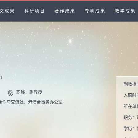
文成果
科研项目
著作成果
专利成果
教学成果
)
副教授
职称：副教授
入职时
合作与交流处、港澳台事务办公室
所在单
职务：
学历：