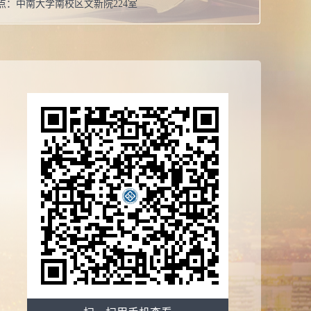
点：
中南大学南校区文新院224室
博士学位
息：
在职
校：
武汉大学