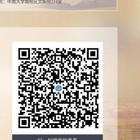
点：
中南大学南校区文新院224室
博士学位
息：
在职
校：
武汉大学