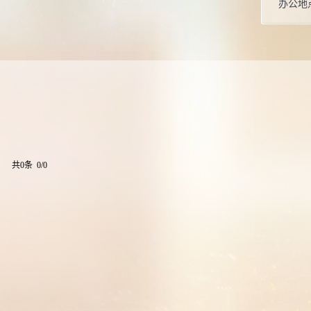
办公地
学位：
在职信
毕业院
共0条 0/0