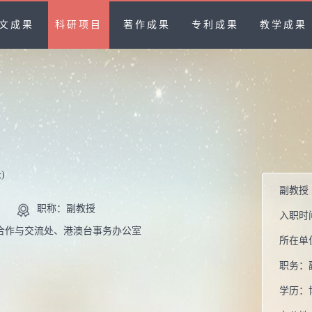
文成果
科研项目
著作成果
专利成果
教学成果
)
副教授
职称：副教授
入职时
合作与交流处、港澳台事务办公室
所在单
职务：
学历：