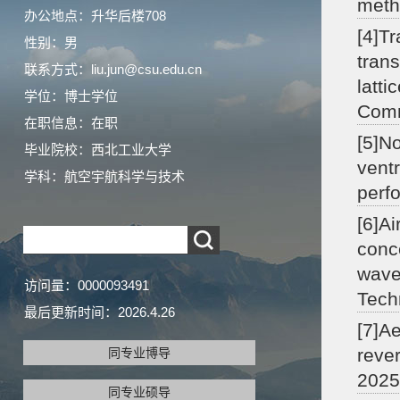
meth
办公地点：升华后楼708
[4]T
性别：男
trans
联系方式：liu.jun@csu.edu.cn
latti
学位：博士学位
Comm
在职信息：在职
[5]N
毕业院校：西北工业大学
ventr
学科：航空宇航科学与技术
perf
[6]Ai
conc
wave
访问量：
0000093491
Tech
最后更新时间：
2026
.
4
.
26
[7]A
rever
同专业博导
2025
同专业硕导