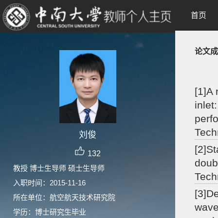
首页
论文成
[1]A
inle
perf
Tech
刘俊
[2]St
132
doub
教授 博士生导师 硕士生导师
Tech
入职时间：2015-11-16
[3]D
所在单位：航空航天技术研究院
wave
学历：博士研究生毕业