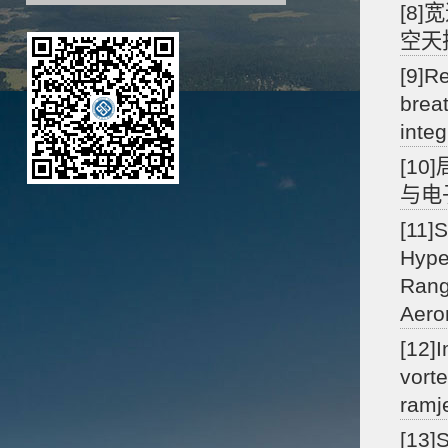
[8
空天技
[9]R
brea
inte
[1
与电子
[11]
Hype
Rang
Aero
[12]
vort
ramj
[13]