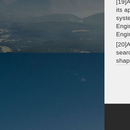
[19]
its a
syste
Engin
Engi
[20]
sear
shap