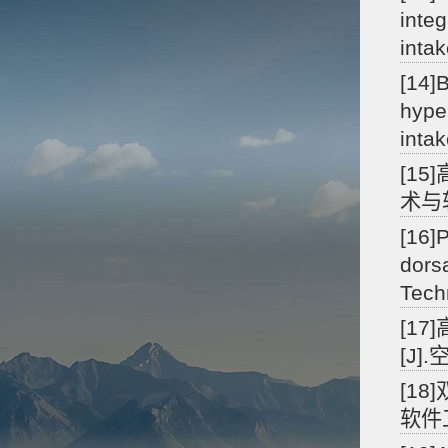
integ
inta
[14]B
hype
inta
[1
术与软
[16]
dors
Tech
[1
[J]
[1
软件工