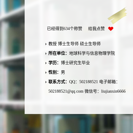
已经得到
634
个称赞 给我点赞
教授 博士生导师 硕士生导师
所在单位：
地球科学与信息物理学院
学历：
博士研究生毕业
性别：
男
联系方式：
QQ：502188521 电子邮箱：
502188521@qq.com 微信号：liujianxin6666
学位：
博士学位
在职信息：
在职
毕业院校：
中南大学
学科：
地质资源与地质工程