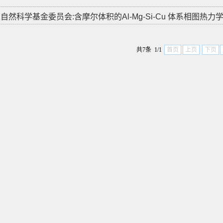
家自然科学基金委员会:含摩尔体积的Al-Mg-Si-Cu 体系相图热力学研究,开
共7条 1/1
首页
上页
下页