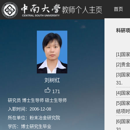
首页
科研项
[1]国
[2]贵
[3]
刘树红
31.
171
[4]国
研究员 博士生导师 硕士生导师
[5]
入职时间：2006-12-08
结项时间
所在单位：粉末冶金研究院
[6]国
学历：博士研究生毕业
31.