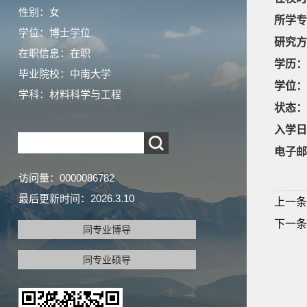
性别：女
所学专
学位：博士学位
研究方
在职信息：在职
学历：
毕业院校：中南大学
学位：
学科：材料科学与工程
状态：
入学日
电子邮
访问量：
0000086782
最后更新时间：
2026
.
3
.
10
上一条
下一条
同专业博导
同专业硕导