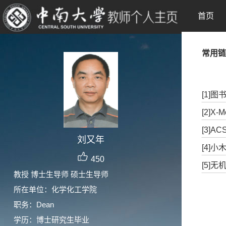
首页
常用链
[1]图
[2]X
[3]AC
刘又年
[4]小
450
[5]
教授 博士生导师 硕士生导师
所在单位：化学化工学院
职务：Dean
学历：博士研究生毕业