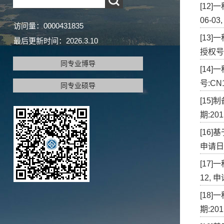
[12]
06-03
访问量：
0000431835
[13]
最后更新时间：
2026
.
3
.
10
授权号:
同专业博导
[14]
号:CN1
同专业硕导
[15
期:201
[16
申请日期:
[17
12, 申
[18
期:201