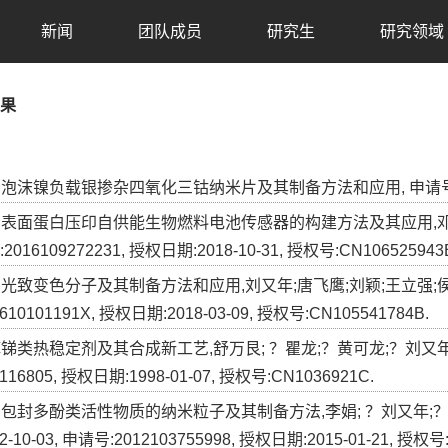
新闻
团队成员
研究生
研究领域
果
种泡沫镍负载银掺杂四氧化三钴纳米片及其制备方法和应用, 申请号:2019101
一种表面蛋白压印自供能生物燃料电池传感器的构建方法及其应用,邓留;欧阳
016109272231, 授权日期:2018-10-31, 授权号:CN106525943
一种光致变色分子及其制备方法和应用,刘又年;唐飞鹰;刘颖;王立强;侯佳楠;
610101191X, 授权日期:2018-03-09, 授权号:CN105541784B.
硫醇锑类热稳定剂及其合成新工艺,舒万艮; ？瞿龙;？黄可龙;？刘又年;？古
116805, 授权日期:1998-01-07, 授权号:CN1036921C.
一种包封多酚类活性物质的纳米粒子及其制备方法,李娟; ？刘又年;？
2-10-03, 申请号:2012103755998, 授权日期:2015-01-21, 授权号