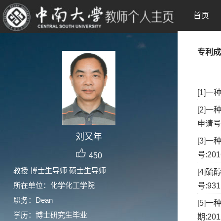
首页
专利成
[1]一
[2]
申请号:2
刘又年
[3]
号:201
450
教授 博士生导师 硕士生导师
[4]
所在单位：化学化工学院
号:931
职务：Dean
[5]
学历：博士研究生毕业
期:201