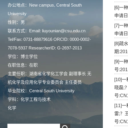
办公地点：New campus, Central South
[6]
University
申请日期:
性别：男
[7]
联系方式：Email: liuyounian@csu.edu.cn
申请日期:
Tel/Fax: 0731-88879616 ORCID: 0000-0002-
[8]
7078-5937 ResearcherID: G-2697-2013
期:201
学位：博士学位
[9]一
在职信息：在职
号:201
主要任职：湖南省化学化工学会 副理事长 无
[10
机化学及应用化学专业委员会 主任委员
晓磊;？
毕业院校：Central South University
号:CN1
学科：化学工程与技术
[11
化学
雷;？王
号:CN1