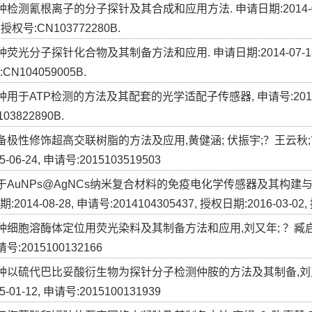
一种检测氰根离子的分子探针及其合成和应用方法. 申请日期:2014-01-24,
, 授权号:CN103772280B.
一种荧光分子探针化合物及其制备方法和应用. 申请日期:2014-07-13, 申请
CN104059005B.
一种用于ATP检测的方法及其配套的光学适配子传感器, 申请号:20141006
03822890B.
]制备极性修饰超高交联树脂的方法及应用,黄健涵; 伏振宇;？王云秋;
5-06-24, 申请号:2015103519503
]基于AuNPs@AgNCs纳米复合材料的免疫电化学传感器及其构建与
2014-08-28, 申请号:2014104305437, 授权日期:2016-03-02,
]一种细胞溶酶体定位用荧光染料及其制备方法和应用,刘又年; ？臧启光;
请号:2015100132166
]一种以硫代巴比妥酸衍生物为探针分子检测仲胺的方法及其制备,刘又年
5-01-12, 申请号:2015100131939