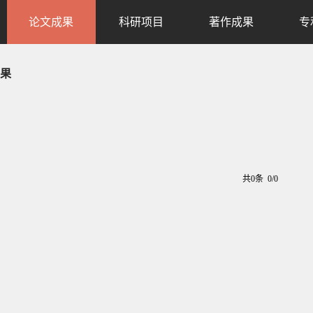
论文成果
科研项目
著作成果
专
果
共0条 0/0