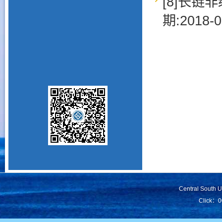
[8]长链非
期:2018-0
Central South 
Click：
0