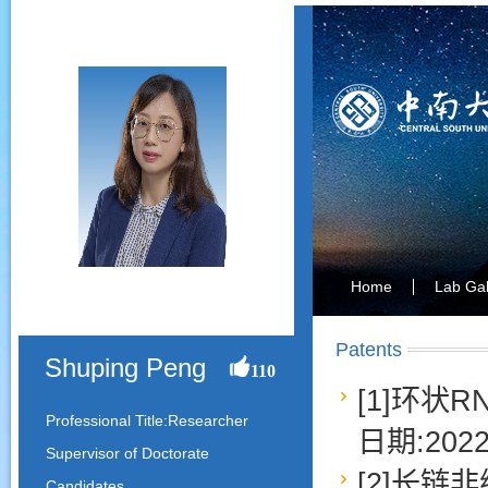
Home
Lab Gal
Patents
Shuping Peng
110
[1]环状R
Professional Title:Researcher
日期:2022
Supervisor of Doctorate
[2]长链
Candidates