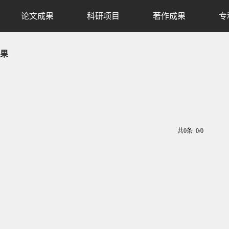
论文成果
科研项目
著作成果
专
果
共0条 0/0