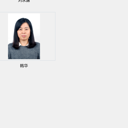
刘永露
韩华