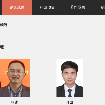
论文成果
科研项目
著作成果
专
硕导
程
杨建
许国