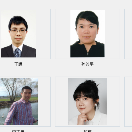
王辉
孙妙平