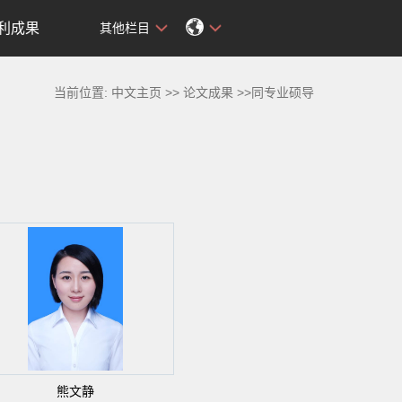
利成果
其他栏目
当前位置:
中文主页
>>
论文成果
>>同专业硕导
熊文静