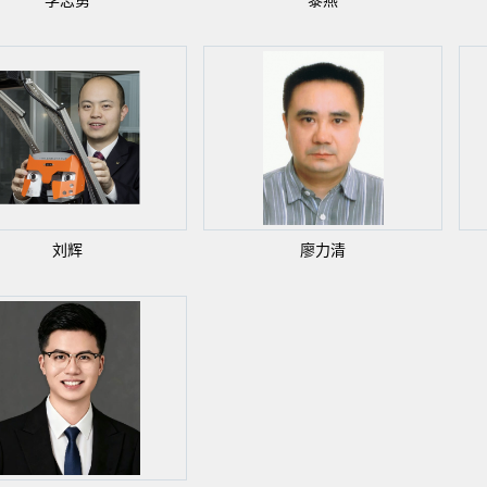
李志勇
黎燕
刘辉
廖力清