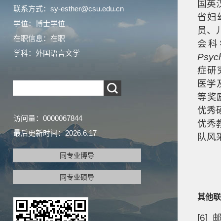
国英
联系方式：sy-esther@csu.edu.cn
省妇
学位：博士学位
员、
在职信息：在职
会科
学科：外国语言文学
Psych
症研
医学
等奖
优秀
访问量：
0000067844
优秀
最后更新时间：
2026
.
6
.
17
队风
同专业博导
同专业硕导
其他联
[6]