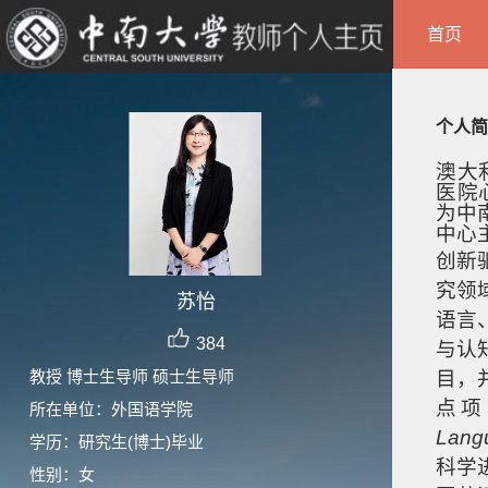
首页
个人简
澳大
医院
为中
中心
创新
究领
苏怡
语言
384
与认
教授 博士生导师 硕士生导师
目，
点项
所在单位：外国语学院
Lang
学历：研究生(博士)毕业
科学
性别：女