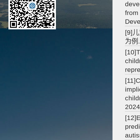
deve
from
Deve
[9
为例
[10]
child
repr
[11]
impl
chil
2024
[12]
pred
auti