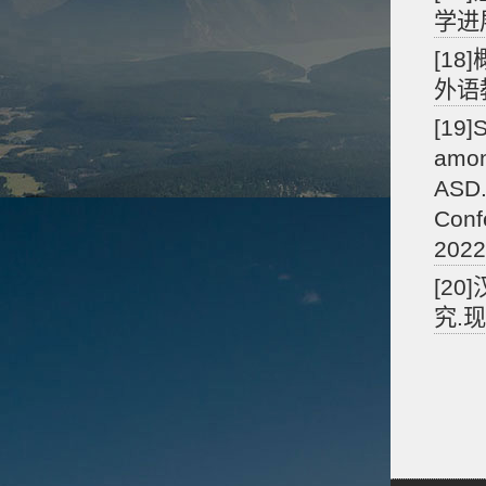
学进展
[1
外语教
[19]
amon
ASD.
Conf
2022
[2
究.现