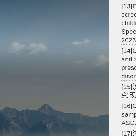
[13]E
scre
child
Spee
2023
[14]
and 
pres
diso
[1
究.现
[16]
samp
ASD.
[1