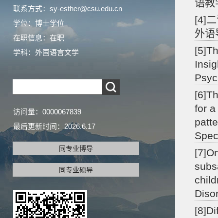
语教学
联系方式：sy-esther@csu.edu.cn
[4
学位：博士学位
外语
在职信息：在职
[5]Th
学科：外国语言文学
Insig
Psyc
[6]Th
for 
访问量：
0000067839
patt
最后更新时间：
2026
.
6
.
17
Spec
同专业博导
[7]O
subs
同专业硕导
chil
Diso
[8]D