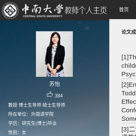
首页
论文成
[1]T
chil
Psyc
苏怡
[2]E
Todd
384
Effe
教授 博士生导师 硕士生导师
Conf
所在单位：外国语学院
Some
学历：研究生(博士)毕业
[3
性别：女