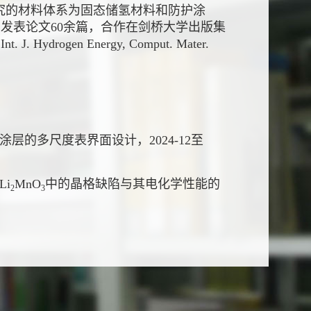
究的材料体系为固态储氢材料和防护涂
. C等国际期刊发表论文60余篇，合作在剑桥大学出版集
ydrogen Energy, Comput. Mater.
层的多尺度表界面设计，2024-12至
i
MnO
中的晶格缺陷与其电化学性能的
2
3
项目子课题：高密度储氢材料及其吸/放氢
期满；
工程，2019-07
至
2023-12
，课题骨