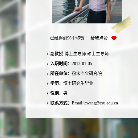
已经得到
96
个称赞 给我点赞
副教授 博士生导师 硕士生导师
入职时间：
2013-01-05
所在单位：
粉末冶金研究院
学历：
博士研究生毕业
性别：
男
联系方式：
Email:jcwang@csu.edu.cn
学位：
博士学位
在职信息：
在职
毕业院校：
中南大学