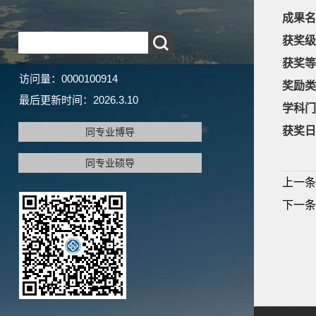
成果名
获奖级
获奖等
访问量：
0000100914
奖励类
最后更新时间：
2026
.
3
.
10
学科门
获奖日
同专业博导
同专业硕导
上一条
下一条