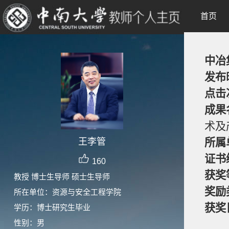
首页
中冶
发布
点击
成果
术及
王李管
所属
证书
160
获奖
教授 博士生导师 硕士生导师
奖励
所在单位：资源与安全工程学院
获奖
学历：博士研究生毕业
性别：男