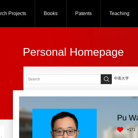
rch Projects
Books
Patents
Teaching
Personal Homepage
中南大学
Pu W
+
171
+