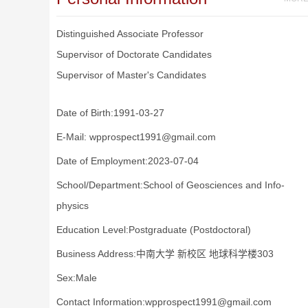
Distinguished Associate Professor
Supervisor of Doctorate Candidates
Supervisor of Master's Candidates
Date of Birth:1991-03-27
E-Mail:
wpprospect1991@gmail.com
Date of Employment:2023-07-04
School/Department:School of Geosciences and Info-
physics
Education Level:Postgraduate (Postdoctoral)
Business Address:中南大学 新校区 地球科学楼303
Sex:Male
Contact Information:wpprospect1991@gmail.com