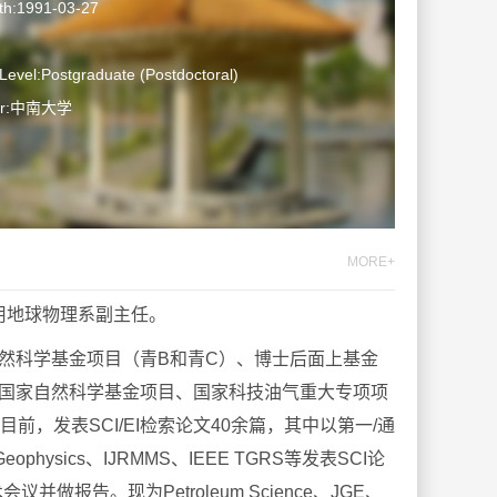
rth:1991-03-27
Level:Postgraduate (Postdoctoral)
ter:中南大学
MORE+
用地球物理系副主任。
然科学基金项目（青B和青C）、博士后面上基金
国家自然科学基金项目、国家科技油气重大专项项
目前，发表SCI/EI检索论文40余篇，其中以第一/通
 Geophysics、
IJRMMS、IEEE TGRS等发表SCI论
学术会议并做报告。
现为Petroleum Science、JGE、