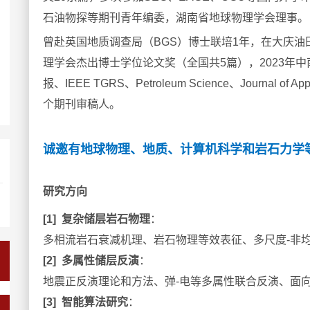
石油物探等期刊青年编委，
湖南省地球物理学会理事。
曾赴英国地质调查局（BGS）博士联培1年，在大庆油
理学会杰出博士
学位
论文奖（全国共5篇），2023年
报、IEEE TGRS、Petroleum Science、Journal of Appl
个期刊审稿人。
诚邀有地球物理、地质、计算机科学和岩石力学
研究方向
[1] 复杂储层岩石物理
：
多相流岩石衰减机理、岩石物理等效表征、多尺度-非
[2] 多属性储层反演
：
地震正反演理论和方法、弹-电等多属性联合反演、面
[3] 智能算法研究
：