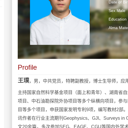
Date of Bi
Sex:Male
Education 
Alma Ma
Profile
王璞
，男，中共党员，特聘副教授，博士生导师，应
主持国家自然科学基金项目（面上和青年）、湖南省自
项目、中石油勘探院外协项目等多个
纵横向
项目，参与
目等多个项目，申获国家发明专利9项，编写教材2部。
讯作者在行业主流期刊Geophysics、GJI、
Surveys in
文20余篇，多次参加SEG、EAGE、CGU等国内外