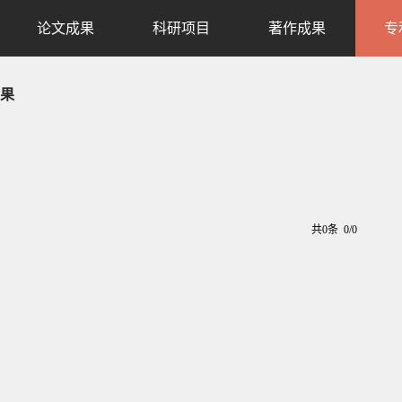
论文成果
科研项目
著作成果
专
果
共0条 0/0