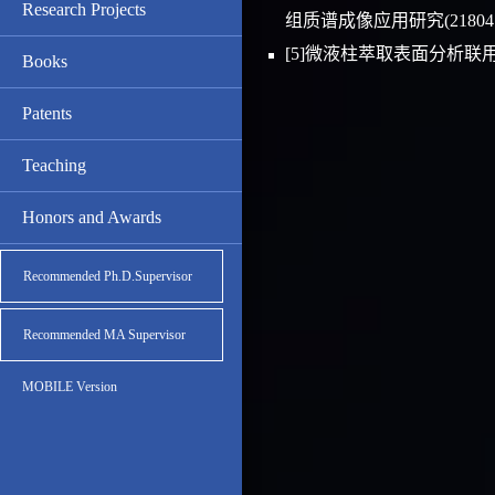
Research Projects
组质谱成像应用研究(21804142
[5]微液柱萃取表面分析联
Books
Patents
Teaching
Honors and Awards
Recommended Ph.D.Supervisor
Recommended MA Supervisor
MOBILE Version