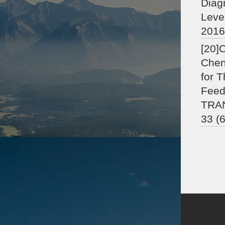
Diag
Leve
2016
[20]
Chen
for 
Feed
TRA
33 (