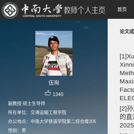
首页
论文成
[1]X
Xinn
Meth
Maxi
伍珣
Fact
1340
ELEC
副教授 硕士生导师
[2
所在单位：交通运输工程学院
的直
办公地点：中南大学铁道学院第二综合楼205
2025
性别：男