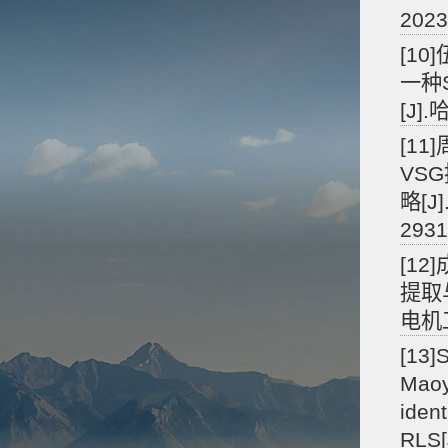
2023
[10
一种
[J].
[11
VS
略[J
2931
[12
提取
电机工程
[13]
Maoy
iden
RLS[