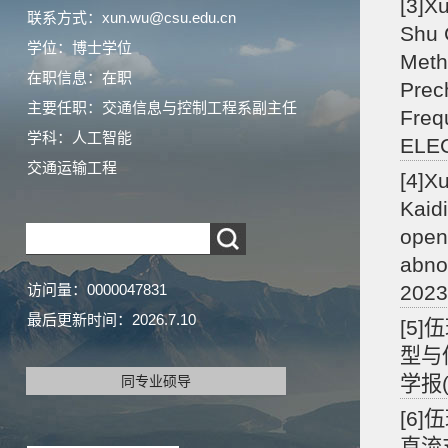
[3]Xu
联系方式：xun.wu@csu.edu.cn
Shu 
学位：博士学位
Meth
在职信息：在职
Prec
主要任职：交通信息与控制工程系副主任
Fre
学科：人工智能
ELEC
交通运输工程
[4]X
Kaid
open-
abno
访问量：
0000047831
2023
最后更新时间：
2026
.
7
.
10
[5]
型与
学报(自
同专业硕导
[6]
直流