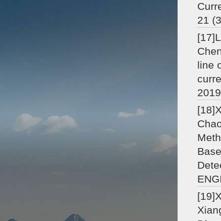
Curr
21 (3
[17]
Chen
line 
curre
2019
[18]
Chaoq
Meth
Base
Dete
ENGI
[19]
Xian