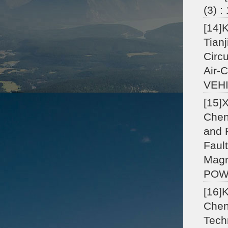
(3) :
[14]
Tian
Circu
Air-
VEHI
[15]
Chen
and 
Faul
Magn
POWE
[16]
Chen
Tech