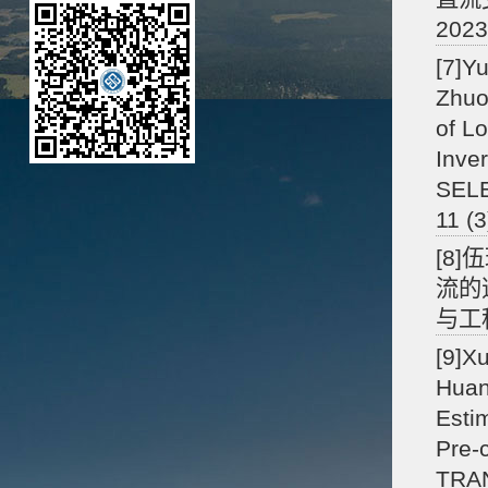
2023
[7]Y
Zhuo
of L
Inve
SEL
11 (3
[8]
流的
与工程学
[9]X
Huan
Esti
Pre-
TRA