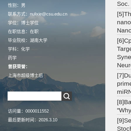
Soc.
性别：男
[5]T
联系方式：nulixie@csu.edu.cn
nano
学位：博士学位
Nan
在职信息：在职
[6]C
毕业院校：湖南大学
Targ
学科：化学
Syne
药学
Neuro
曾获荣誉：
[7]Du
上海市超级博士后
prime
miR
[8]B
"Why
访问量：
0000011552
[9]S
最后更新时间：
2026
.
3
.
10
Stoc