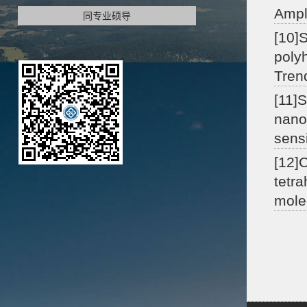
Ampl
同专业硕导
[10]
poly
Tren
[11]
nano
sens
[12]
tetra
mole