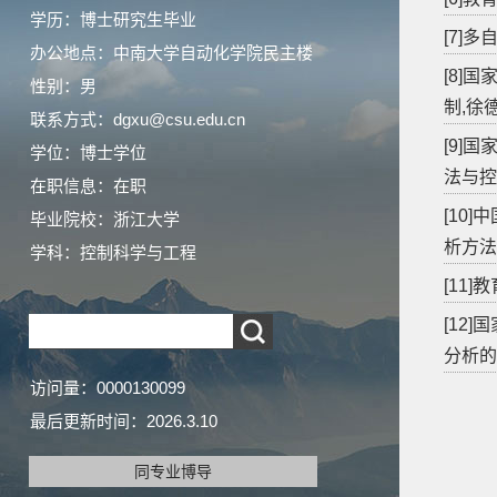
学历：博士研究生毕业
[7]
办公地点：中南大学自动化学院民主楼
[8]
性别：男
制,徐
联系方式：dgxu@csu.edu.cn
[9]
学位：博士学位
法与控
在职信息：在职
[10
毕业院校：浙江大学
析方法
学科：控制科学与工程
[11
[12
分析的
访问量：
0000130099
最后更新时间：
2026
.
3
.
10
同专业博导