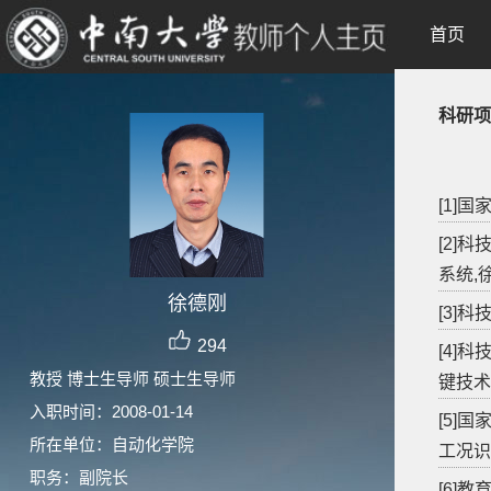
首页
科研项
[1]
[2]
系统,
徐德刚
[3]
294
[4]
教授 博士生导师 硕士生导师
键技术
入职时间：2008-01-14
[5]
所在单位：自动化学院
工况识
职务：副院长
[6]