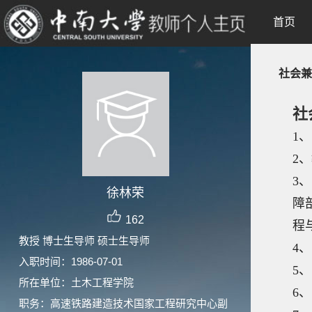
首页
社会兼
社
1
、
2
、
3
、
徐林荣
障
162
程
教授 博士生导师 硕士生导师
4
、
入职时间：1986-07-01
5
、
所在单位：土木工程学院
6
、
职务：高速铁路建造技术国家工程研究中心副