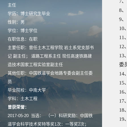
7
、
主任
8
、
学历：博士研究生毕业
9
、
性别：男
10
学位：博士学位
11
在职信息：在职
12
主要任职：曾任土木工程学院 岩土系党支部书
13
记 副主任； 道路工程系主任 现任高速铁路建
委
造技术国家工程实验室副主任
其他任职：中国铁道学会地路专委会副主任委
14
员
15
毕业院校：中南大学
16
学科：土木工程
17
曾获荣誉：
18
2017-05-20 当选： （一）科研奖励：中国铁
19
道学会科学技术奖特等奖1次：一等奖2次；