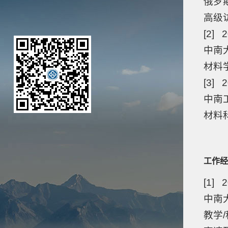
俄罗
高级
[2] 
中南
材料
[3] 2
中南
材料
工作经
[1] 
中南大
教学/