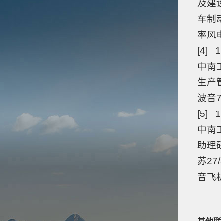
及建
车制
率风
[4] 1
中南工
生产
波音
[5] 1
中南
助理
苏2
音飞