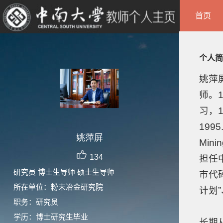
首页
个人简
姚萍
师。
习，
1995
姚萍屏
Min
134
担任
研究员 博士生导师 硕士生导师
市代
所在单位：粉末冶金研究院
计划
职务：研究员
学历：博士研究生毕业
长期