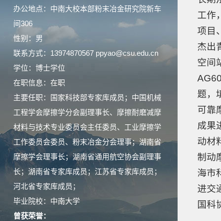
办公地点：中南大校本部粉末冶金研究院新车
工作
间306
项目
性别：男
杰出
联系方式：13974870567 ppyao@csu.edu.cn
空间
学位：博士学位
AG
在职信息：在职
题，
主要任职：国家科技部专家库成员；中国机械
可靠
工程学会摩擦学分会副理事长、摩擦耐磨减摩
成果
材料与技术专业委员会主任委员、工业摩擦学
动材
工作委员会委员、粉末冶金分会理事；湖南省
制动
摩擦学会理事长；湖南省通用航空协会副理事
长；湖南省专家库成员；江苏省专家库成员；
海市
河北省专家库成员；
进交
毕业院校：中南大学
国科
曾获荣誉：