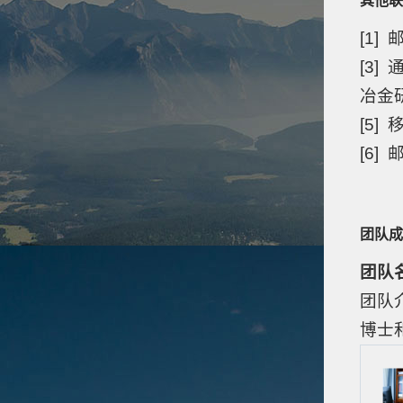
其他联
[1]
[3]
冶金
[5]
[6]
团队成
团队
团队
博士