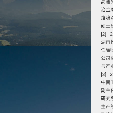
高速
冶金
焰喷
硕士
[2] 
湖南
任/副
公司
与产
[3] 2
中南
副主任
研究
生产