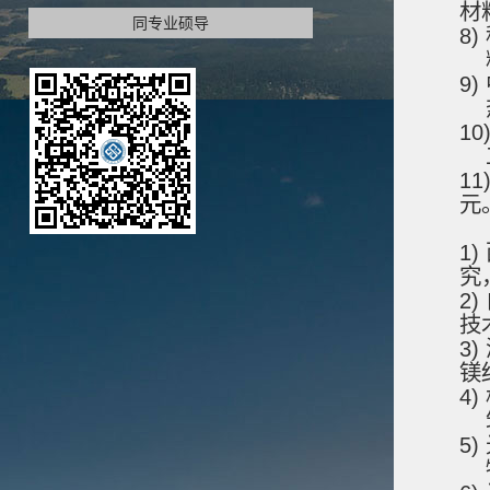
材
同专业硕导
8)
9)
10
1
元
1)
究
2)
技
3)
镁
4)
5)