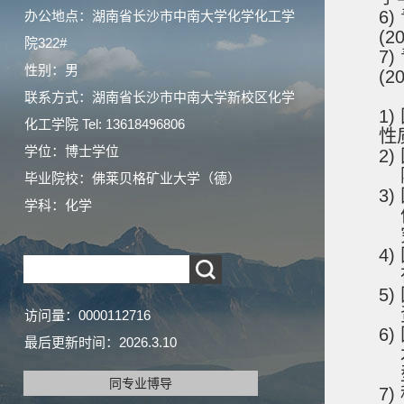
6)
办公地点：湖南省长沙市中南大学化学化工学
(2
院322#
7)
性别：男
(2
联系方式：湖南省长沙市中南大学新校区化学
1)
化工学院 Tel: 13618496806
性
学位：博士学位
2)
毕业院校：佛莱贝格矿业大学（德）
3
学科：化学
4
5)
访问量：
0000112716
6)
最后更新时间：
2026
.
3
.
10
同专业博导
7)