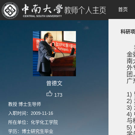
首页
科研项
我
金
南
外
团
广
曾德文
1
173
2
教授 博士生导师
3
入职时间：2009-11-16
4)
与
所在单位：化学化工学院
5)
学历：博士研究生毕业
学