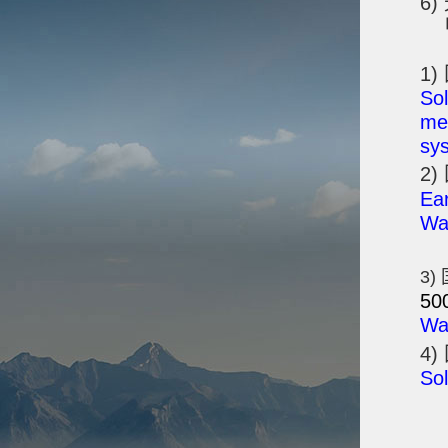
6
1)
Sol
met
sy
2)
Ear
Wat
3
50
Wat
4)
Sol