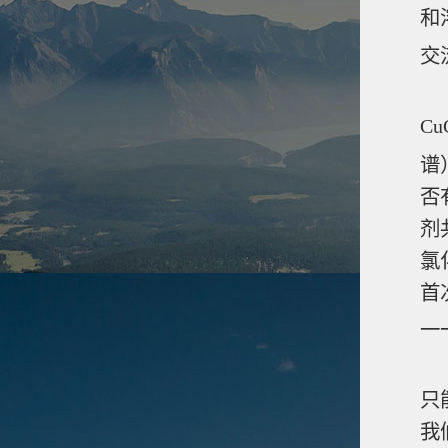
和
交
在
Cu
谱
否
剂
氯
首
一
氯
只
我