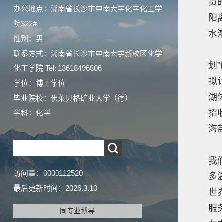
员
办公地点：湖南省长沙市中南大学化学化工学
阳
院322#
水
性别：男
2
联系方式：湖南省长沙市中南大学新校区化学
划
化工学院 Tel: 13618496806
拟
学位：博士学位
湖
毕业院校：佛莱贝格矿业大学（德）
招
学科：化学
海
2
我
访问量：
0000112520
多
最后更新时间：
2026
.
3
.
10
世
服
同专业博导