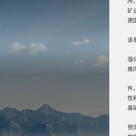
所
矿
德
该
该
1
强
推
2
件
性
基
3
预