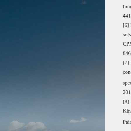
fun
441
[6] 
sol
CPM
846
[7]
con
spe
201
[8]
Kin
Pai