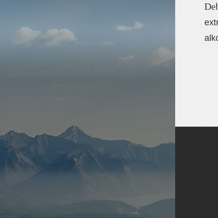
Deb
ext
alk