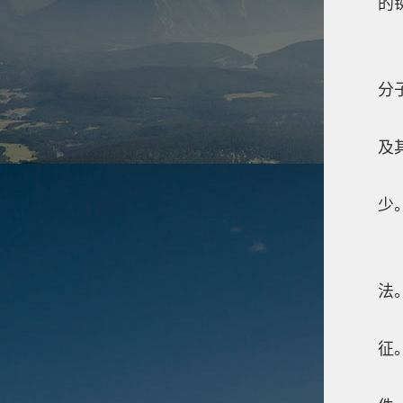
的
应
1
分
2
及
3
少
4
5
法
6
征
7