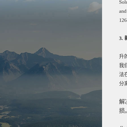
Sol
and
126
3
升
我
法
分
2
解
损
3