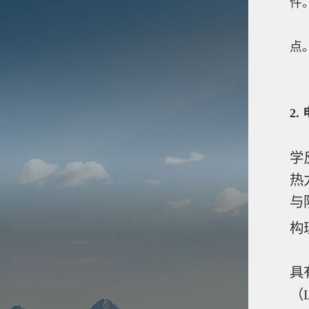
件
8
点
…
2
学
热
与
构
化
具
（L