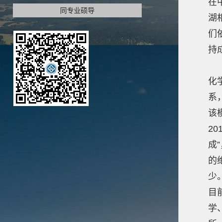
在
同专业硕导
湖
们
持
经
化
系
该
20
成
的
少
目
学