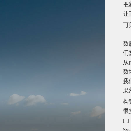
把
让
可
在
数
们
从
数
我
果
构
很
[1]
Sys