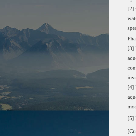
[2]
wat
spe
Pha
[3]
aqu
con
inv
[4]
aqu
mod
[5]
[Cu