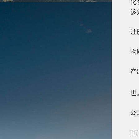
化
该
注册
5
物
6
产
7
世
8
公
9)
[1]