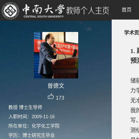
首页
学术贡
1
预
储
曾德文
力
173
无
教授 博士生导师
我
入职时间：2009-11-16
写
所在单位：化学化工学院
测
学历：博士研究生毕业