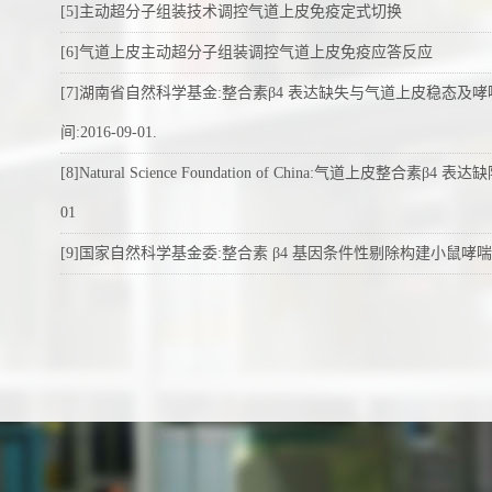
[5]主动超分子组装技术调控气道上皮免疫定式切换
[6]气道上皮主动超分子组装调控气道上皮免疫应答反应
[7]湖南省自然科学基金:整合素β4 表达缺失与气道上皮稳态及哮喘发
间:2016-09-01.
[8]Natural Science Foundation of China:气道上皮整
01
[9]国家自然科学基金委:整合素 β4 基因条件性剔除构建小鼠哮喘易感
[10]中国博士后面上项目:气道上皮整合素β4缺失表达与上皮的免疫反
[11]中央高校青年教师基金:气道上皮微环境参与构成肺部疾病的发生发
[12]中南大学优秀博士后特别资助:条件性剔除整合素 β4基因构建小鼠
[13]国家973项目:严重创伤重要组织器官修复再生的细胞与分子机制研
[14]国家自然科学基金委:BRAP蛋白对支气管上皮细胞触发的免疫失