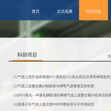
首页
论文成果
科研项目
科研项目
当
[1]气道上皮外泌体增强RSV感染后Th2型炎症反应诱导哮喘急性
[2]气道上皮整合素β4缺陷参与哮喘气道重塑及其机制
[3]DNA氧化—甲基化耦联调控哮喘气道上皮整合素β4低表达机
[4]氯离子在气道上皮应激中的早期信号分子作用研究