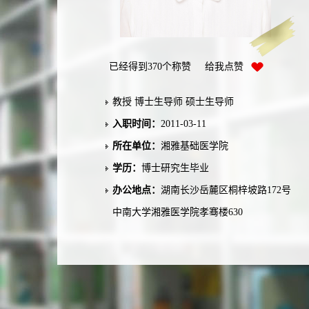
已经得到
370
个称赞 给我点赞
教授 博士生导师 硕士生导师
入职时间：
2011-03-11
所在单位：
湘雅基础医学院
学历：
博士研究生毕业
办公地点：
湖南长沙岳麓区桐梓坡路172号
中南大学湘雅医学院孝骞楼630
性别：
女
联系方式：
Liu.chi@csu.edu.cn 邮箱：
liu.chi@csu.edu.cn
学位：
博士学位