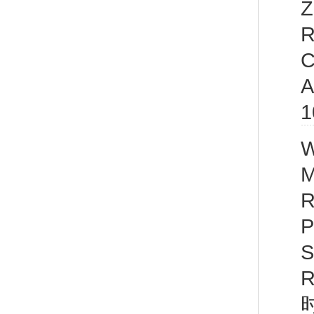
Z
R
C
A
1
W
M
R
P
S
R