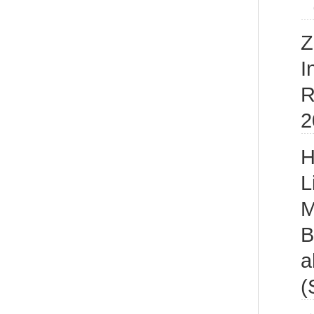
Z
I
R
2
H
L
M
B
a
(