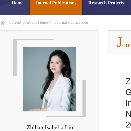
Home
Journal Publications
Research Projects
Current position:
Home
>>
Journal Publications
J
our
Z
G
I
N
2
Zhihan Isabella Liu