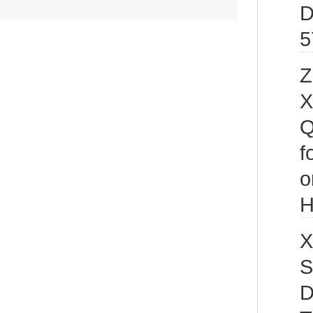
D
5
Z
X
Q
f
o
H
X
S
D