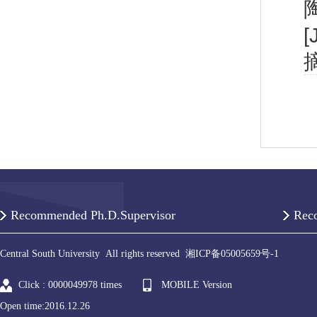
[
Recommended Ph.D.Supervisor
Rec
Central South University All rights reserved 湘ICP备05005659号-1
Click :
0000049978
times
MOBILE Version
Open time:
2016
.
12
.
26