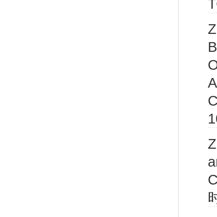
Z
B
O
A
C
1
Z
a
C
时