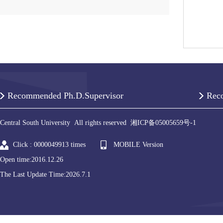
Recommended Ph.D.Supervisor
Rec
Central South University All rights reserved 湘ICP备05005659号-1
Click :
0000049913
times
MOBILE Version
Open time:
2016
.
12
.
26
The Last Update Time:
2026
.
7
.
1