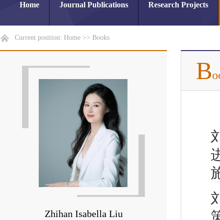
Home
Journal Publications
Research Projects
Current position:
Home
>>
Books
B
o
Zhihan Isabella Liu
策