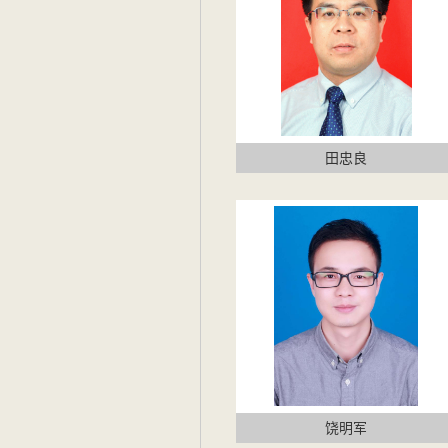
田忠良
饶明军