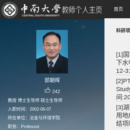
首页
科研项
[1
下水中
12-3
郭朝晖
[2]P
Stud
242
间:20
教授 博士生导师 硕士生导师
[3
入职时间：2002-06-07
用地
所在单位：冶金与环境学院
结项时
职务：Professor