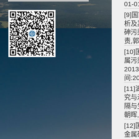
01-
[9
析及
砷污
责,
[1
属污
201
间:2
[1
究与
隔与
朝晖,
[1
金属