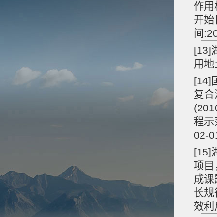
作用机
开始日
间:20
[1
用地
[1
复合
(20
程示范
02-
[1
项目
成课
长规
效利