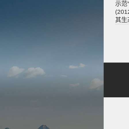
示范
(2
其生