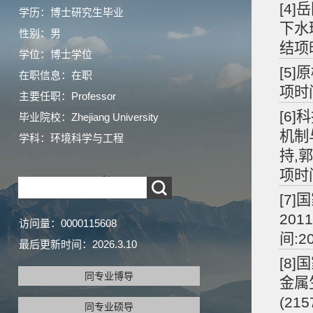
[4
学历：博士研究生毕业
下水
性别：男
结项时
学位：博士学位
[5
在职信息：在职
项时间
主要任职：Professor
[6
毕业院校：Zhejiang University
机制与
学科：环境科学与工程
持,郭
项时间
[7
201
访问量：
0000115608
间:20
最后更新时间：
2026
.
3
.
10
[8
同专业博导
金属
(21
同专业硕导