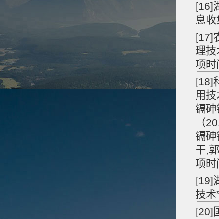
[1
息收
[1
理技术
项时间
[1
用技
镉砷
（2
镉砷
干,郭
项时间
[1
技术”
[2