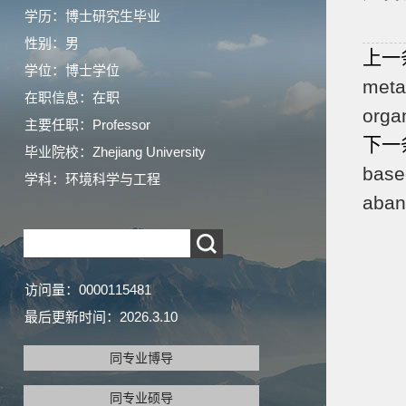
学历：博士研究生毕业
性别：男
上一
学位：博士学位
meta
在职信息：在职
organ
主要任职：Professor
下一
毕业院校：Zhejiang University
base
学科：环境科学与工程
aban
访问量：
0000115481
最后更新时间：
2026
.
3
.
10
同专业博导
同专业硕导