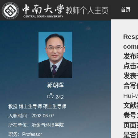
首页
Resp
comm
发布
点击
发表
郭朝晖
合写
Hui-
242
文献
教授 博士生导师 硕士生导师
卷号
入职时间：2002-06-07
页面
所在单位：冶金与环境学院
职务：Professor
是否