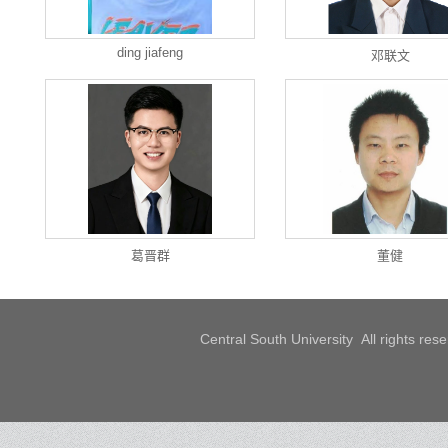
ding jiafeng
邓联文
葛晋群
董健
Central South University All rights