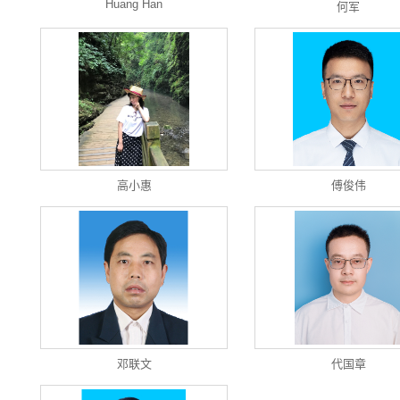
Huang Han
何军
高小惠
傅俊伟
邓联文
代国章