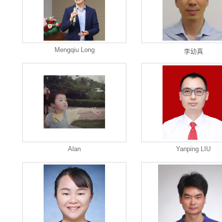
Mengqiu Long
李幼真
Alan
Yanping LIU