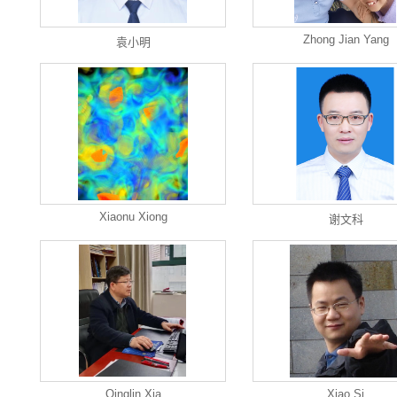
Zhong Jian Yang
袁小明
Xiaonu Xiong
谢文科
Qinglin Xia
Xiao Si