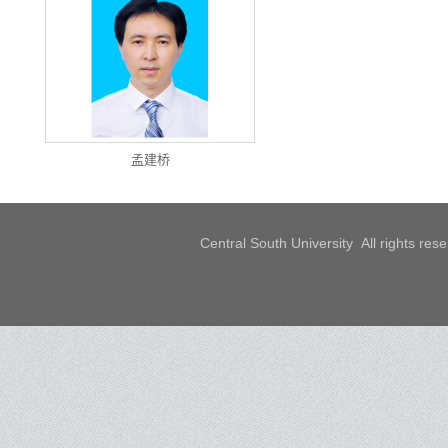
孟建桥
Central South University All rights