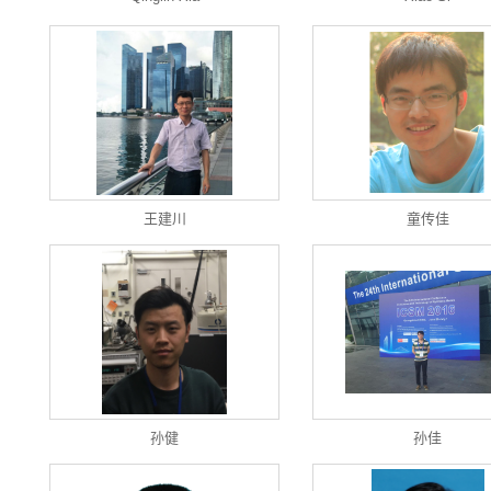
王建川
童传佳
孙健
孙佳