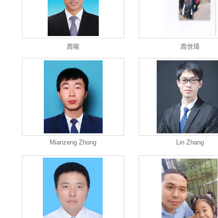
周喻
周世琦
Mianzeng Zhong
Lin Zhang