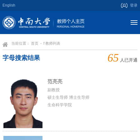
English
登录
当前位置：
首页
- f 教师列表
65
字母搜索结果
人已开通
范亮亮
副教授
硕士生导师 博士生导师
生命科学学院